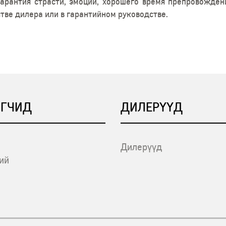
гарантия страсти, эмоций, хорошего время препровожден
ве дилера или в гарантийном руководстве.
ГЧИД
ДИЛЕРҮҮД
Дилерүүд
ий