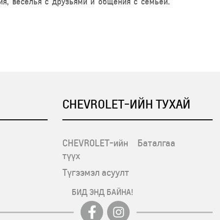
ия, веселья с друзьями и общения с семьей.
CHEVROLET-ИЙН ТУХАЙ
CHEVROLET-ийн
Баталгаа
түүх
Түгээмэл асуулт
БИД ЭНД БАЙНА!