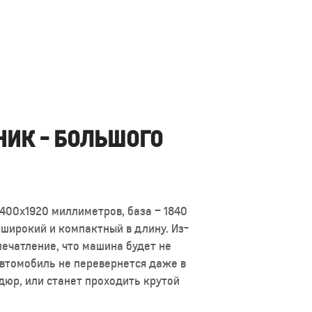
ИК - БОЛЬШОГО
ным углом наклона, поэтому капот
ы обладают овальной формой, на не
400х1920 миллиметров, база – 1840
гналы поворотов. Двери в
 широкий и компактный в длину. Из-
 в кормовом отсеке установлена еще
ечатление, что машина будет не
 Автомобиль не перевернется даже в
дюр, или станет проходить крутой