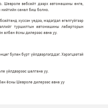
о. Шевроле вебсайт дээрх автомашины өнгө,
н нийтийн санал биш болно.
бсайтанд хүссэн үедээ, мэдэгдэл өгөлгүйгээр
ээллийг туршилтын автомашины лабарторын
н албан ёсны дилерээс авна уу.
цөг булан бүрт үйлдвэрлэгддэг. Хэрэгцээтэй
ле үйлдвэрээс шалгана уу.
бан ёсны Шевроле дилерээс авна уу