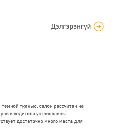
Дэлгэрэнгүй
 темной тканью, салон рассчитан на
рблаты и множество цветных
ров и водителя установлены
есто на панели занимает
ствует достаточно много места для
 отопления.