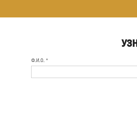
УЗ
Ф.И.О. *