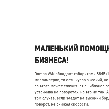
МАЛЕНЬКИЙ ПОМОЩН
ЭКСТЕРЬЕР
БИЗНЕСА!
Передние стойки обладают незначитель
практически отсутствует. Большие фар
Damas VAN обладает габаритами 3845х1
широком бампере установлены узкие си
миллиметров, то есть кузов высокий, не
пассажирский отсек открываются вбок,
за этого может сложиться ошибочное вп
одна дверь распахивающаяся вверх.
устойчива на поворотах, но это не так.
том случае, если заедет на высокий бор
поворот, не снижая скорости.