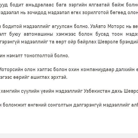
ууд бодит амьдралаас бага зэргийн ялгаатай байж болн
мэдээлэл нь зочидод мэдээлэл өгөх зорилготой бөгөөд оло
н бодитой мэдээллийг агуулсан болно. УзАвто Моторс нь ве
үлэлт буюу автомашины хэмжээс болон бусад тоон мэд
гэрэнгүй мэдээллийг та өөрт ойр байрлах Шевроле брэндий
ин нэмэлт тоноглолтой болно.
оторсийн олон хэлтэс болон охин компаниудаар дэлхийн өн
эгээс өөрийг ашиглах эрхтэй.
хамгийн сүүлийн үеийн мэдээллийг Узбекистан дахь Шевро
н боломжит өнгөний сонголтын дэлгэрэнгүй мэдээллийг ал