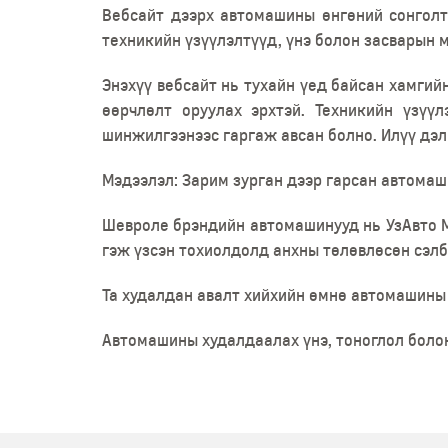
Вебсайт дээрх автомашины өнгөний сонголт
техникийн үзүүлэлтүүд, үнэ болон засварын 
Энэхүү вебсайт нь тухайн үед байсан хамгий
өөрчлөлт оруулах эрхтэй. Техникийн үзү
шинжилгээнээс гаргаж авсан болно. Илүү дэл
Мэдээлэл: Зарим зурган дээр гарсан автомаш
Шевроле брэндийн автомашинууд нь УзАвто М
гэж үзсэн тохиолдолд анхны төлөвлөсөн сэлб
Та худалдан авалт хийхийн өмнө автомашины 
Автомашины худалдаалах үнэ, тоноглол боло