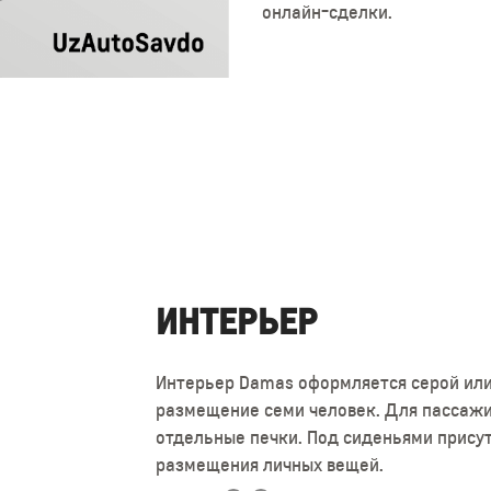
онлайн-сделки.
ИНТЕРЬЕР
ИНТЕРЬЕР
Интерьер Damas оформляется серой или
На доске приборов скомпонованы цифе
размещение семи человек. Для пассажи
индикаторов Консоль отсутствует, ее м
отдельные печки. Под сиденьями присут
автомагнитола, регуляторы вентиляции,
размещения личных вещей.